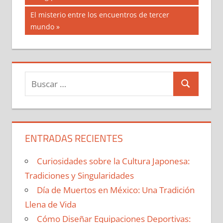
de
Siguiente
El misterio entre los encuentros de tercer
entradas
entrada:
mundo
Buscar:
Buscar
ENTRADAS RECIENTES
Curiosidades sobre la Cultura Japonesa:
Tradiciones y Singularidades
Día de Muertos en México: Una Tradición
Llena de Vida
Cómo Diseñar Equipaciones Deportivas: