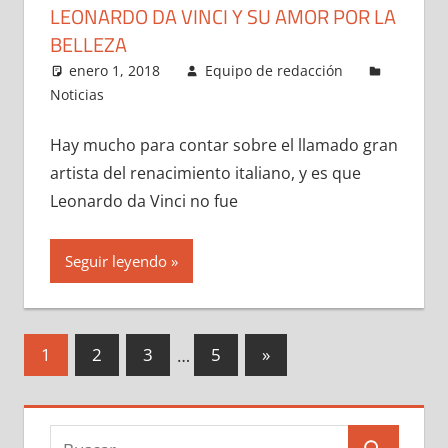
LEONARDO DA VINCI Y SU AMOR POR LA
BELLEZA
enero 1, 2018
Equipo de redacción
Noticias
Hay mucho para contar sobre el llamado gran
artista del renacimiento italiano, y es que
Leonardo da Vinci no fue
Seguir leyendo
Paginación
Entradas
1
2
3
…
5
»
siguientes
de
entradas
Buscar: