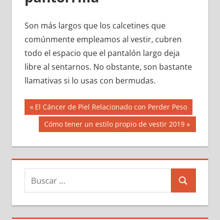
Son más largos que los calcetines que
comúnmente empleamos al vestir, cubren
todo el espacio que el pantalón largo deja
libre al sentarnos. No obstante, son bastante
llamativas si lo usas con bermudas.
Navegación
Entrada
El Cáncer de Piel Relacionado con Perder Peso
anterior:
de
Siguiente
Cómo tener un estilo propio de vestir 2019
entrada:
entradas
Buscar:
Buscar