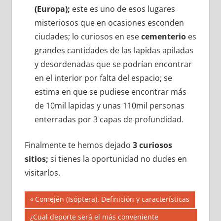
(Europa);
este es uno de esos lugares
misteriosos que en ocasiones esconden
ciudades; lo curiosos en ese
cementerio
es
grandes cantidades de las lapidas apiladas
y desordenadas que se podrían encontrar
en el interior por falta del espacio; se
estima en que se pudiese encontrar más
de 10mil lapidas y unas 110mil personas
enterradas por 3 capas de profundidad.
Finalmente te hemos dejado
3 curiosos
sitios;
si tienes la oportunidad no dudes en
visitarlos.
Navegación
Entrada
Comején (Isóptera). Definición y características
anterior:
de
Siguiente
¿Cual deporte será el más conveniente