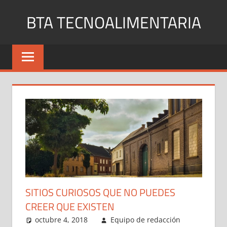
Saltar
BTA TECNOALIMENTARIA
al
contenido
Blog
de
noticias
y
curiosidades
en
internet
SITIOS CURIOSOS QUE NO PUEDES
CREER QUE EXISTEN
octubre 4, 2018
Equipo de redacción