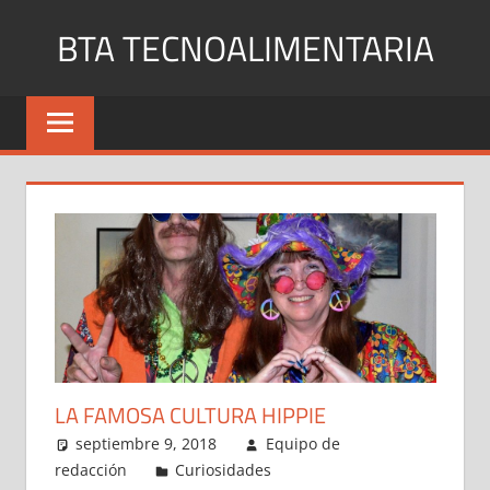
Saltar
BTA TECNOALIMENTARIA
al
contenido
Blog
de
noticias
y
curiosidades
en
internet
LA FAMOSA CULTURA HIPPIE
septiembre 9, 2018
Equipo de
redacción
Curiosidades