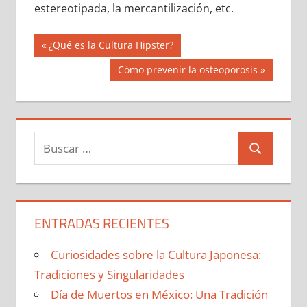
estereotipada, la mercantilización, etc.
Navegación
Entrada
¿Qué es la Cultura Hipster?
anterior:
de
Siguiente
Cómo prevenir la osteoporosis
entrada:
entradas
Buscar:
Buscar
ENTRADAS RECIENTES
Curiosidades sobre la Cultura Japonesa:
Tradiciones y Singularidades
Día de Muertos en México: Una Tradición