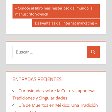
Navegación
Entrada
Conoce al libro más misterioso del mundo, el
anterior:
manuscrito Voynich
de
Siguiente
Desventajas del internet marketing
entradas
entrada:
Buscar:
Buscar
ENTRADAS RECIENTES
Curiosidades sobre la Cultura Japonesa:
Tradiciones y Singularidades
Día de Muertos en México: Una Tradición