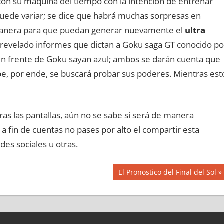
on su máquina del tiempo con la intención de entrenar
uede variar; se dice que habrá muchas sorpresas en
 manera para que puedan generar nuevamente el
ultra
 revelado informes que dictan a Goku saga GT conocido po
n frente de Goku sayan azul; ambos se darán cuenta que
e, por ende, se buscará probar sus poderes. Mientras est
s las pantallas, aún no se sabe si será de manera
, a fin de cuentas no pases por alto el compartir esta
des sociales u otras.
Siguiente
El Pronostico del Final del Sol
entrada: