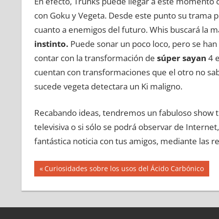
En efecto, Trunks puede llegar a este momento c
con Goku y Vegeta. Desde este punto su trama p
cuanto a enemigos del futuro. Whis buscará la
instinto.
Puede sonar un poco loco, pero se han
contar con la transformación de
súper sayan
4 e
cuentan con transformaciones que el otro no sab
sucede vegeta detectara un Ki maligno.
Recabando ideas, tendremos un fabuloso show tra
televisiva o si sólo se podrá observar de Internet
fantástica noticia con tus amigos, mediante las re
Navegación
Entrada
Curiosidades sobre los usos del Ácido Carbónico
anterior:
de
entradas