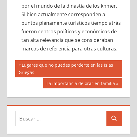
por el mundo de la dinastía de los khmer.
Si bien actualmente corresponden a
puntos plenamente turísticos tiempo atrás
fueron centros políticos y económicos de
tan alta relevancia que se consideraban
marcos de referencia para otras culturas.
Navegación
Entrada
Lugares que no puedes perderte en las Islas
anterior:
Griegas
de
Siguiente
La importancia de orar en familia
entradas
entrada:
Buscar:
Buscar