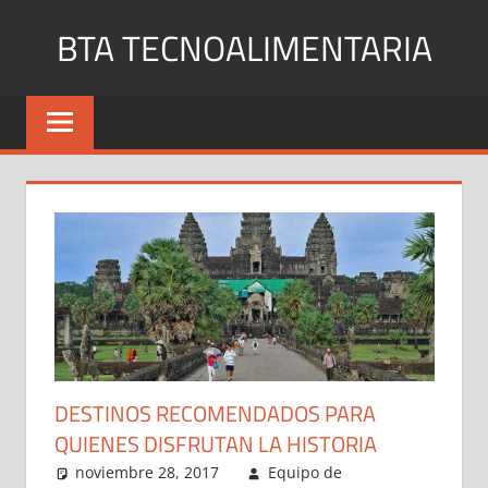
Saltar
BTA TECNOALIMENTARIA
al
contenido
Blog
de
noticias
y
curiosidades
en
internet
DESTINOS RECOMENDADOS PARA
QUIENES DISFRUTAN LA HISTORIA
noviembre 28, 2017
Equipo de