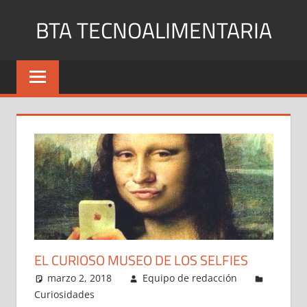
Saltar
BTA TECNOALIMENTARIA
al
contenido
Blog
de
noticias
y
curiosidades
en
internet
EL CURIOSO MUSEO DE LOS SELFIES
marzo 2, 2018
Equipo de redacción
Curiosidades