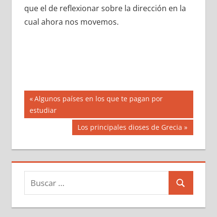
que el de reflexionar sobre la dirección en la
cual ahora nos movemos.
Navegación
Entrada
Algunos países en los que te pagan por
anterior:
estudiar
de
Siguiente
Los principales dioses de Grecia
entradas
entrada:
Buscar:
Buscar