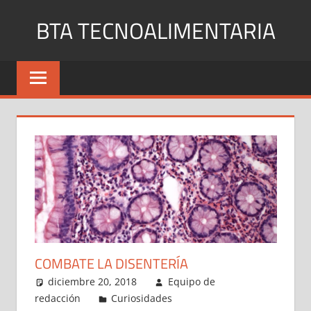
Saltar
BTA TECNOALIMENTARIA
al
contenido
Blog
de
noticias
y
curiosidades
en
internet
COMBATE LA DISENTERÍA
diciembre 20, 2018
Equipo de
redacción
Curiosidades