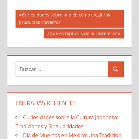
Navegación
Entrada
Curiosidades sobre la piel; cómo elegir los
anterior:
productos correctos
de
Siguiente
¿Qué es hipnosis de la carretera?
entradas
entrada:
Buscar:
Buscar
ENTRADAS RECIENTES
Curiosidades sobre la Cultura Japonesa:
Tradiciones y Singularidades
Día de Muertos en México: Una Tradición