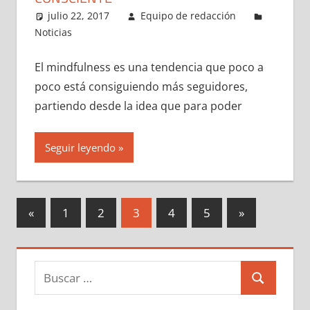
julio 22, 2017
Equipo de redacción
Noticias
El mindfulness es una tendencia que poco a
poco está consiguiendo más seguidores,
partiendo desde la idea que para poder
Seguir leyendo
Paginación
Entradas
Entradas
«
1
2
3
4
5
»
anteriores
siguientes
de
entradas
Buscar:
Buscar