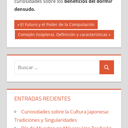
curiosidades sobre los
beneficios del dormir
densudo.
Navegación
Entrada
El Futuro y el Poder de la Computación
anterior:
de
Siguiente
Comején (Isóptera). Definición y características
entrada:
entradas
Buscar:
Buscar
ENTRADAS RECIENTES
Curiosidades sobre la Cultura Japonesa:
Tradiciones y Singularidades