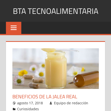
Saltar
BTA TECNOALIMENTARIA
al
contenido
Blog
de
noticias
y
curiosidades
en
internet
BENEFICIOS DE LA JALEA REAL
agosto 17, 2018
Equipo de redacción
Curiosidades