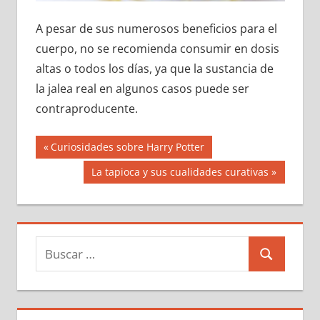
A pesar de sus numerosos beneficios para el
cuerpo, no se recomienda consumir en dosis
altas o todos los días, ya que la sustancia de
la jalea real en algunos casos puede ser
contraproducente.
Navegación
Entrada
Curiosidades sobre Harry Potter
anterior:
de
Siguiente
La tapioca y sus cualidades curativas
entrada:
entradas
Buscar:
Buscar