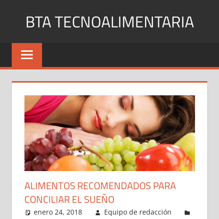
Saltar
BTA TECNOALIMENTARIA
al
contenido
Blog
de
noticias
y
curiosidades
en
internet
ALIMENTOS RECOMENDADOS PARA
CONCILIAR EL SUEÑO
enero 24, 2018
Equipo de redacción