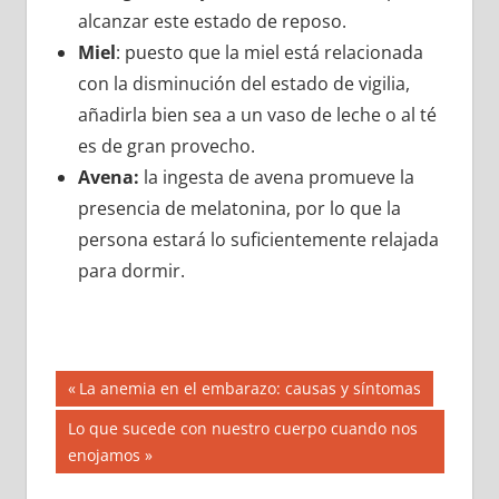
alcanzar este estado de reposo.
Miel
: puesto que la miel está relacionada
con la disminución del estado de vigilia,
añadirla bien sea a un vaso de leche o al té
es de gran provecho.
Avena:
la ingesta de avena promueve la
presencia de melatonina, por lo que la
persona estará lo suficientemente relajada
para dormir.
Navegación
Entrada
La anemia en el embarazo: causas y síntomas
anterior:
de
Siguiente
Lo que sucede con nuestro cuerpo cuando nos
entrada:
enojamos
entradas