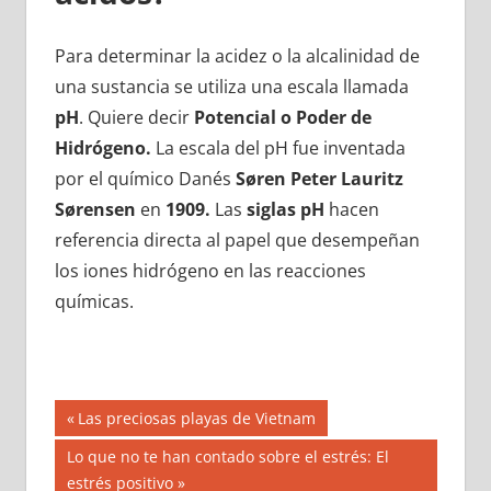
Para determinar la acidez o la alcalinidad de
una sustancia se utiliza una escala llamada
pH
. Quiere decir
Potencial o Poder de
Hidrógeno.
La escala del pH fue inventada
por el químico Danés
Søren Peter Lauritz
Sørensen
en
1909.
Las
siglas pH
hacen
referencia directa al papel que desempeñan
los iones hidrógeno en las reacciones
químicas.
Navegación
Entrada
Las preciosas playas de Vietnam
anterior:
de
Siguiente
Lo que no te han contado sobre el estrés: El
entrada:
estrés positivo