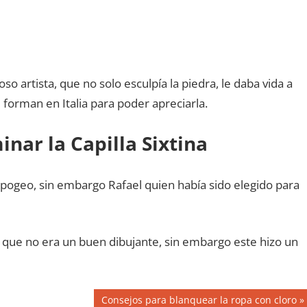
o artista, que no solo esculpía la piedra, le daba vida a
 forman en Italia para poder apreciarla.
inar la Capilla Sixtina
pogeo, sin embargo Rafael quien había sido elegido para
que no era un buen dibujante, sin embargo este hizo un
Siguiente
Consejos para blanquear la ropa con cloro